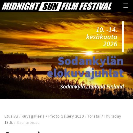
☰
10. -14.
kesäkuuta
2026
Sodankylän
elokuvajuhlat
Sodankylä Lapland Finland
Etusivu
/
Kuvagalleria / Photo Gallery 2019
/
Torstai / Thursday
13.6.
/
Saunareissu