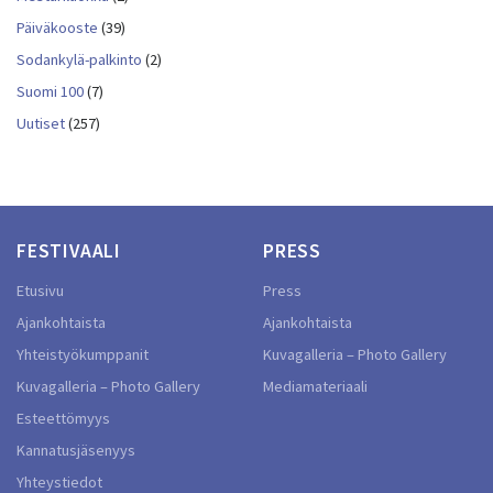
Päiväkooste
(39)
Sodankylä-palkinto
(2)
Suomi 100
(7)
Uutiset
(257)
FESTIVAALI
PRESS
Etusivu
Press
Ajankohtaista
Ajankohtaista
Yhteistyökumppanit
Kuvagalleria – Photo Gallery
Kuvagalleria – Photo Gallery
Mediamateriaali
Esteettömyys
Kannatusjäsenyys
Yhteystiedot