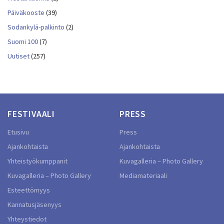
Päiväkooste
(39)
Sodankylä-palkinto
(2)
Suomi 100
(7)
Uutiset
(257)
FESTIVAALI
PRESS
Etusivu
Press
Ajankohtaista
Ajankohtaista
Yhteistyökumppanit
Kuvagalleria – Photo Gallery
Kuvagalleria – Photo Gallery
Mediamateriaali
Esteettömyys
Kannatusjäsenyys
Yhteystiedot