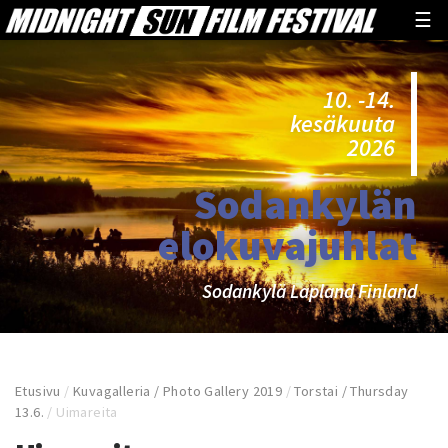
☰
10. -14.
kesäkuuta
2026
Sodankylän
elokuvajuhlat
Sodankylä Lapland Finland
Etusivu
/
Kuvagalleria / Photo Gallery 2019
/
Torstai / Thursday
13.6.
/
Uimareita