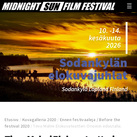
☰
10. -14.
kesäkuuta
2026
Sodankylän
elokuvajuhlat
Sodankylä Lapland Finland
Etusivu
/
Kuvagalleria 2020
/
Ennen festivaaleja / Before the
festival 2020
/
Timo Malmi Elokuvateatteri Orioinin edustalla.