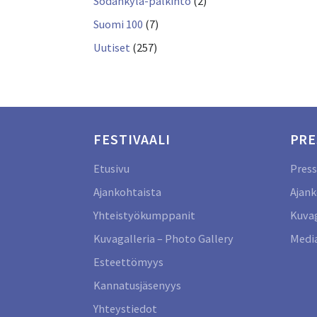
Sodankylä-palkinto
(2)
Suomi 100
(7)
Uutiset
(257)
FESTIVAALI
PRE
Etusivu
Press
Ajankohtaista
Ajank
Yhteistyökumppanit
Kuvag
Kuvagalleria – Photo Gallery
Media
Esteettömyys
Kannatusjäsenyys
Yhteystiedot