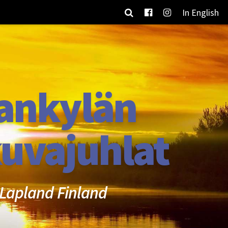
In English
ankylän
uvajuhlat
Lapland Finland