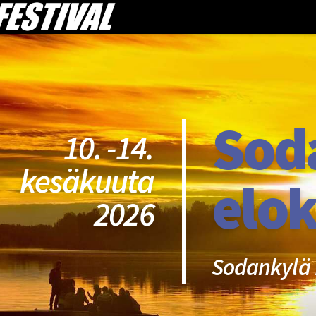
Sod
10. -14.
kesäkuuta
elok
2026
Sodankylä 