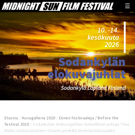
☰
10. -14.
kesäkuuta
2026
Sodankylän
elokuvajuhlat
Sodankylä Lapland Finland
Etusivu
/
Kuvagalleria 2020
/
Ennen festivaaleja / Before the
festival 2020
/
Sodankylän elokuvajuhlien taiteellinen johtaja Timo
Malmi elokuvateatteri Orionin penkillä tiedotustilaisuuden