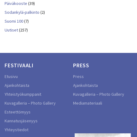
Päiväkooste
(39)
Sodankylä-palkinto
(2)
Suomi 100
(7)
Uutiset
(257)
FESTIVAALI
PRESS
Etusivu
Press
Ajankohtaista
Ajankohtaista
Yhteistyökumppanit
Kuvagalleria – Photo Gallery
Kuvagalleria – Photo Gallery
Mediamateriaali
Esteettömyys
Kannatusjäsenyys
Yhteystiedot