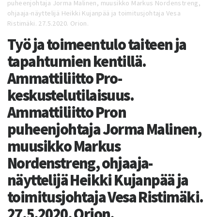
puheenjohtaja Jorma Malinen, muusikko Markus Nordenstreng,
ohjaaja-näyttelijä Heikki Kujanpää ja toimitusjohtaja Vesa
Ristimäki. 27.5.2020. Orion.
Työ ja toimeentulo taiteen ja
tapahtumien kentillä.
Ammattiliitto Pro-
keskustelutilaisuus.
Ammattiliitto Pron
puheenjohtaja Jorma Malinen,
muusikko Markus
Nordenstreng, ohjaaja-
näyttelijä Heikki Kujanpää ja
toimitusjohtaja Vesa Ristimäki.
27.5.2020. Orion.