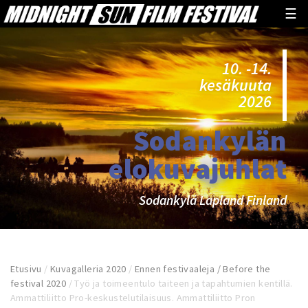
☰
10. -14.
kesäkuuta
2026
Sodankylän
elokuvajuhlat
Sodankylä Lapland Finland
Etusivu
/
Kuvagalleria 2020
/
Ennen festivaaleja / Before the
festival 2020
/
Työ ja toimeentulo taiteen ja tapahtumien kentillä.
Ammattiliitto Pro-keskustelutilaisuus. Ammattiliitto Pron