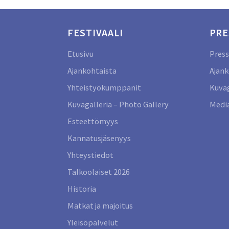
FESTIVAALI
PRE
Etusivu
Press
Ajankohtaista
Ajank
Yhteistyökumppanit
Kuvag
Kuvagalleria – Photo Gallery
Media
Esteettömyys
Kannatusjäsenyys
Yhteystiedot
Talkoolaiset 2026
Historia
Matkat ja majoitus
Yleisöpalvelut