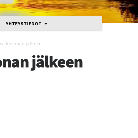
YHTEYSTIEDOT
sa koronan jälkeen
onan jälkeen