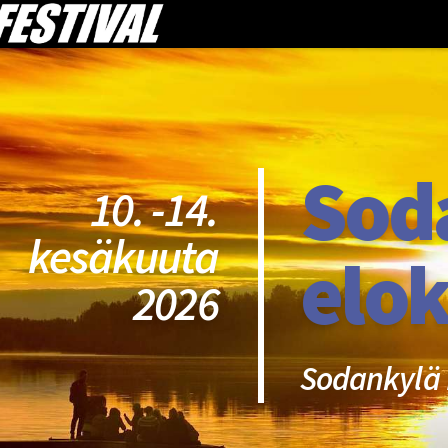
Sod
10. -14.
kesäkuuta
elok
2026
Sodankylä 