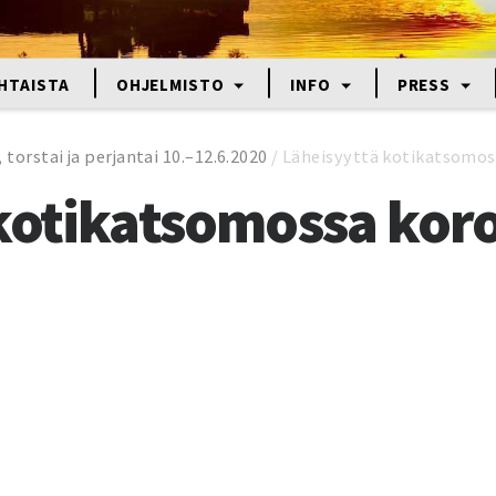
HTAISTA
OHJELMISTO
INFO
PRESS
 torstai ja perjantai 10.–12.6.2020
/
Läheisyyttä kotikatsomos
kotikatsomossa kor