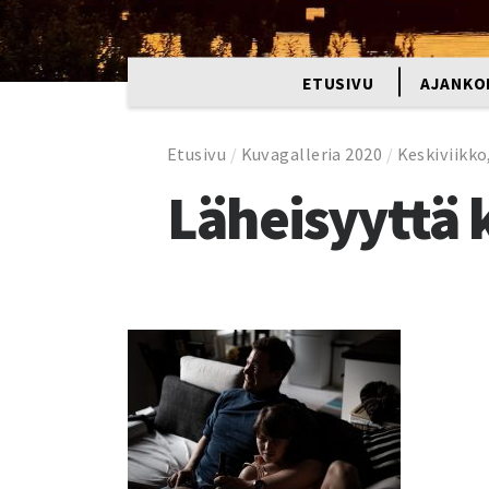
ETUSIVU
AJANKO
Etusivu
/
Kuvagalleria 2020
/
Keskiviikko,
Läheisyyttä 