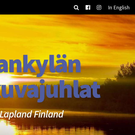
In English
ankylän
uvajuhlat
Lapland Finland