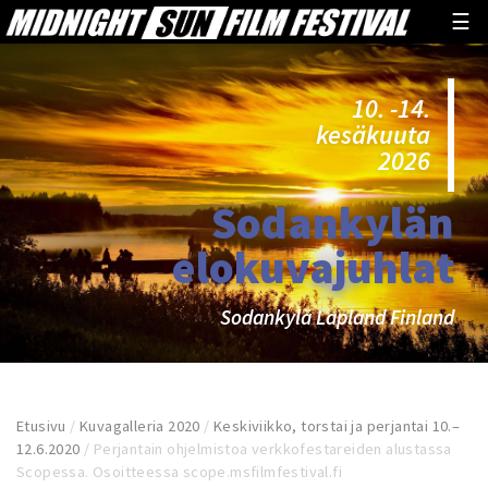
☰
10. -14.
kesäkuuta
2026
Sodankylän
elokuvajuhlat
Sodankylä Lapland Finland
Etusivu
/
Kuvagalleria 2020
/
Keskiviikko, torstai ja perjantai 10.–
12.6.2020
/
Perjantain ohjelmistoa verkkofestareiden alustassa
Scopessa. Osoitteessa scope.msfilmfestival.fi