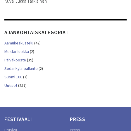
Kuva: Jukka Tarkiainen
AJANKOHTAISKATEGORIAT
Aamukeskustelu
(42)
Mestariluokka
(2)
Päiväkooste
(39)
Sodankylä-palkinto
(2)
Suomi 100
(7)
Uutiset
(257)
FESTIVAALI
PRESS
Etusivu
Press