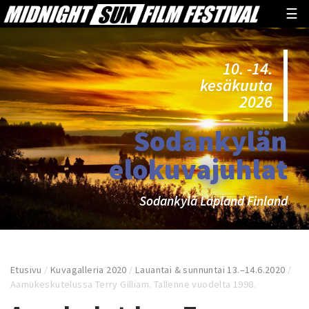
☰
10. -14.
kesäkuuta
2026
Sodankylän
elokuvajuhlat
Sodankylä Lapland Finland
Etusivu
/
Kuvagalleria 2020
/
Lauantai & sunnuntai 13.–14.6.2020
/
Aamukeskutelussa Terry Gilliam. Tallenne vuodelta 1998.