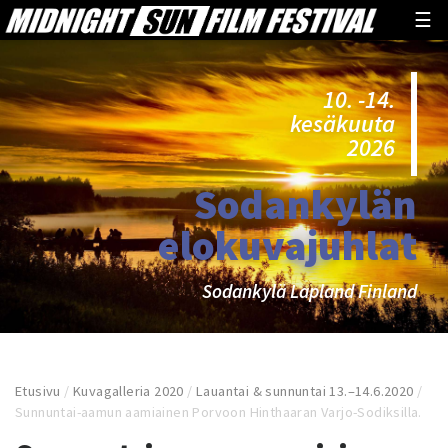
☰
10. -14.
kesäkuuta
2026
Sodankylän
elokuvajuhlat
Sodankylä Lapland Finland
Etusivu
/
Kuvagalleria 2020
/
Lauantai & sunnuntai 13.–14.6.2020
/
Sunnuntai-aamun aamiainen Porvoon Hinthaaran Varjo-Sodiksilla.