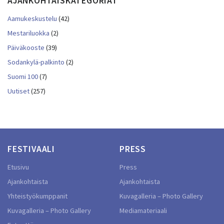
AJANKOHTAISKATEGORIAT
Aamukeskustelu
(42)
Mestariluokka
(2)
Päiväkooste
(39)
Sodankylä-palkinto
(2)
Suomi 100
(7)
Uutiset
(257)
FESTIVAALI
PRESS
Etusivu
Press
Ajankohtaista
Ajankohtaista
Yhteistyökumppanit
Kuvagalleria – Photo Gallery
Kuvagalleria – Photo Gallery
Mediamateriaali