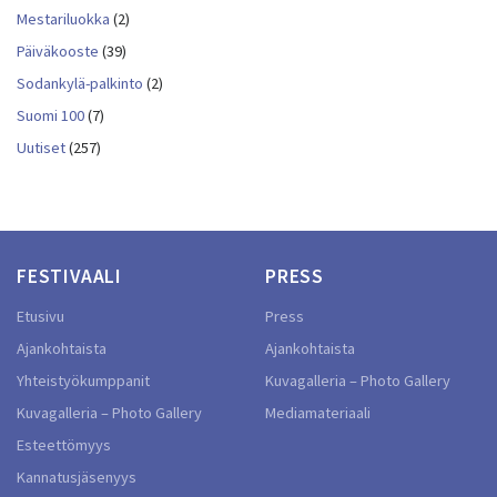
Mestariluokka
(2)
Päiväkooste
(39)
Sodankylä-palkinto
(2)
Suomi 100
(7)
Uutiset
(257)
FESTIVAALI
PRESS
Etusivu
Press
Ajankohtaista
Ajankohtaista
Yhteistyökumppanit
Kuvagalleria – Photo Gallery
Kuvagalleria – Photo Gallery
Mediamateriaali
Esteettömyys
Kannatusjäsenyys