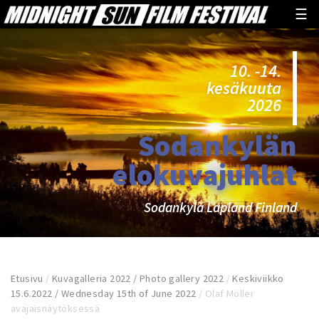
☰
10. -14.
kesäkuuta
2026
Sodankylän
elokuvajuhlat
Sodankylä Lapland Finland
Etusivu
/
Kuvagalleria 2022 / Photo gallery 2022
/
Keskiviikko
15.6.2022 / Wednesday 15th of June 2022
/
Olaf Möller
avajaisnäytöksessä