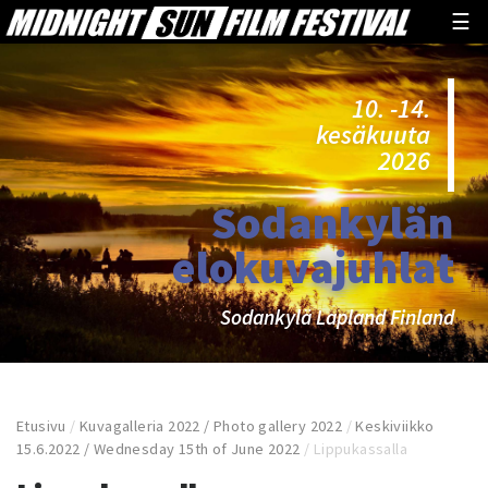
☰
10. -14.
kesäkuuta
2026
Sodankylän
elokuvajuhlat
Sodankylä Lapland Finland
Etusivu
/
Kuvagalleria 2022 / Photo gallery 2022
/
Keskiviikko
15.6.2022 / Wednesday 15th of June 2022
/
Lippukassalla