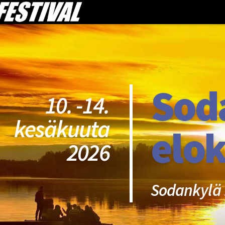
Sod
10. -14.
kesäkuuta
elok
2026
Sodankylä 