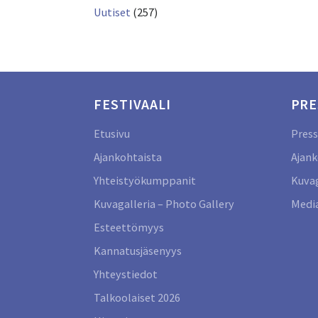
Uutiset
(257)
FESTIVAALI
PRE
Etusivu
Press
Ajankohtaista
Ajank
Yhteistyökumppanit
Kuvag
Kuvagalleria – Photo Gallery
Media
Esteettömyys
Kannatusjäsenyys
Yhteystiedot
Talkoolaiset 2026