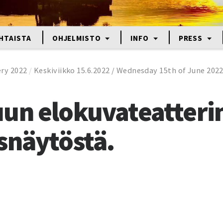
HTAISTA
OHJELMISTO
INFO
PRESS
ery 2022
/
Keskiviikko 15.6.2022 / Wednesday 15th of June 202
un elokuvateatteri
snäytöstä.