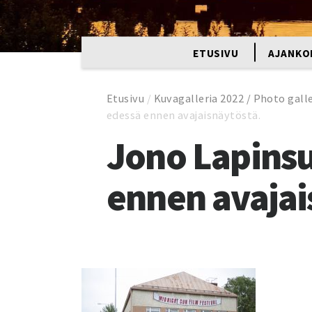
ETUSIVU
AJANKO
Etusivu
/
Kuvagalleria 2022 / Photo gall
edessä ennen avajaisnäytöstä.
Jono Lapinsu
ennen avajai