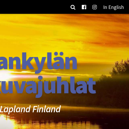
In English
ankylän
uvajuhlat
Lapland Finland