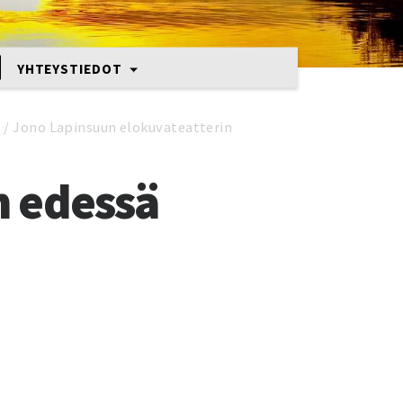
YHTEYSTIEDOT
2
/
Jono Lapinsuun elokuvateatterin
n edessä