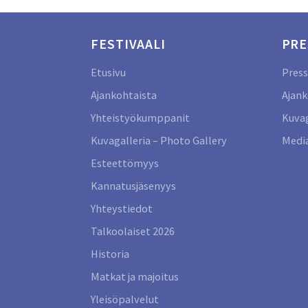
FESTIVAALI
PRE
Etusivu
Press
Ajankohtaista
Ajank
Yhteistyökumppanit
Kuvag
Kuvagalleria – Photo Gallery
Media
Esteettömyys
Kannatusjäsenyys
Yhteystiedot
Talkoolaiset 2026
Historia
Matkat ja majoitus
Yleisöpalvelut