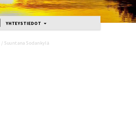
YHTEYSTIEDOT
2
/
Suuntana Sodankylä