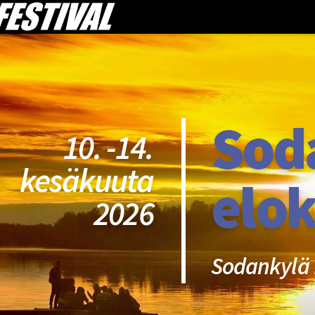
Sod
10. -14.
kesäkuuta
elok
2026
Sodankylä 