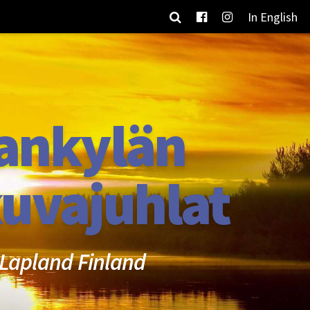
In English
ankylän
uvajuhlat
Lapland Finland