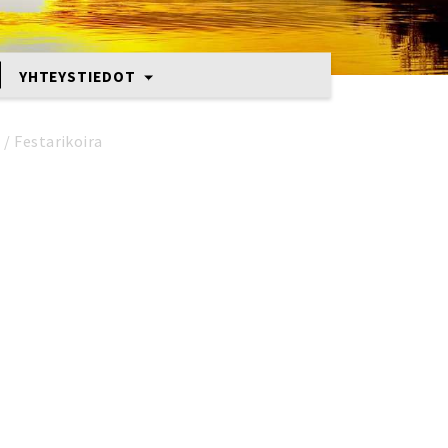
YHTEYSTIEDOT
2
/
Festarikoira