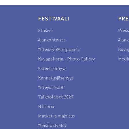
FESTIVAALI
PRE
Etusivu
Press
Ajankohtaista
Ajank
Yhteistyökumppanit
Kuvag
Kuvagalleria – Photo Gallery
Media
Esteettömyys
Kannatusjäsenyys
Yhteystiedot
Talkoolaiset 2026
Historia
Matkat ja majoitus
Yleisöpalvelut