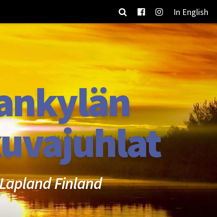
In English
ankylän
uvajuhlat
Lapland Finland