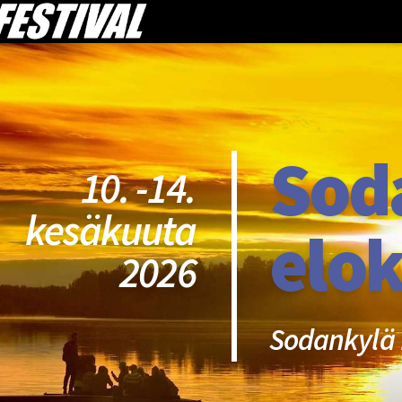
Sod
10. -14.
kesäkuuta
elok
2026
Sodankylä 