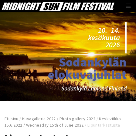
☰
10. -14.
kesäkuuta
2026
Sodankylän
elokuvajuhlat
Sodankylä Lapland Finland
Etusivu
/
Kuvagalleria 2022 / Photo gallery 2022
/
Keskiviikko
15.6.2022 / Wednesday 15th of June 2022
/
Lipuntarkastusta