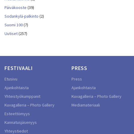
Päiväkooste
(39)
Sodankylä-palkinto
(2)
Suomi 100
(7)
Uutiset
(257)
FESTIVAALI
PRESS
Etusivu
Press
Ajankohtaista
Ajankohtaista
Yhteistyökumppanit
Kuvagalleria – Photo Gallery
Kuvagalleria – Photo Gallery
Mediamateriaali
Esteettömyys
Kannatusjäsenyys
Yhteystiedot