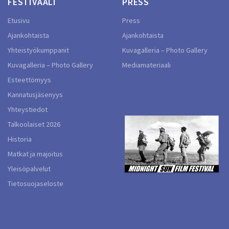
FESTIVAALI
PRESS
Etusivu
Press
Ajankohtaista
Ajankohtaista
Yhteistyökumppanit
Kuvagalleria – Photo Gallery
Kuvagalleria – Photo Gallery
Mediamateriaali
Esteettömyys
Kannatusjäsenyys
Yhteystiedot
Talkoolaiset 2026
Historia
Matkat ja majoitus
Yleisöpalvelut
Tietosuojaseloste