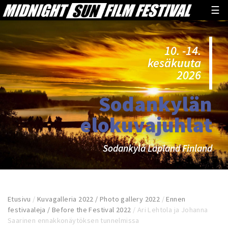
☰
10. -14.
kesäkuuta
2026
Sodankylän
elokuvajuhlat
Sodankylä Lapland Finland
Etusivu
/
Kuvagalleria 2022 / Photo gallery 2022
/
Ennen
festivaaleja / Before the Festival 2022
/
Ari Lehtola ja Johanna
Saarinen ennakkonäytöksen tunnelmissa