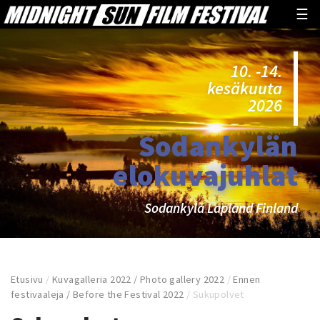
☰
10. -14.
kesäkuuta
2026
Sodankylän
elokuvajuhlat
Sodankylä Lapland Finland
Etusivu
/
Kuvagalleria 2022 / Photo gallery 2022
/
Ennen
festivaaleja / Before the Festival 2022
/
Sukupolvet