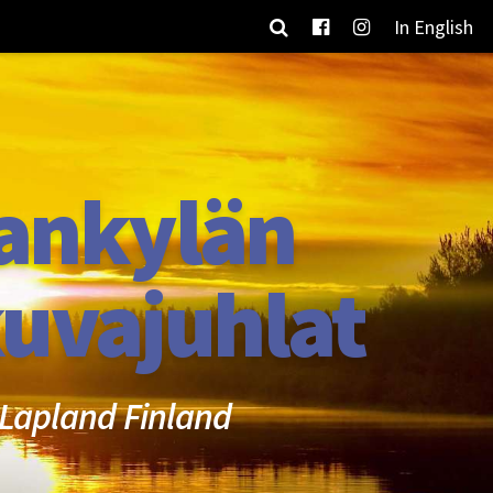
In English
ankylän
uvajuhlat
Lapland Finland