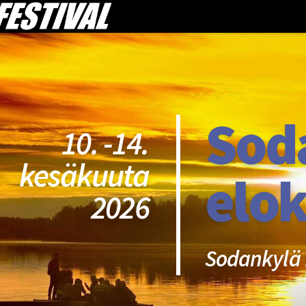
Sod
10. -14.
kesäkuuta
elok
2026
Sodankylä 