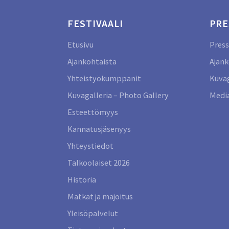
FESTIVAALI
PRE
Etusivu
Press
Ajankohtaista
Ajank
Yhteistyökumppanit
Kuvag
Kuvagalleria – Photo Gallery
Media
Esteettömyys
Kannatusjäsenyys
Yhteystiedot
Talkoolaiset 2026
Historia
Matkat ja majoitus
Yleisöpalvelut