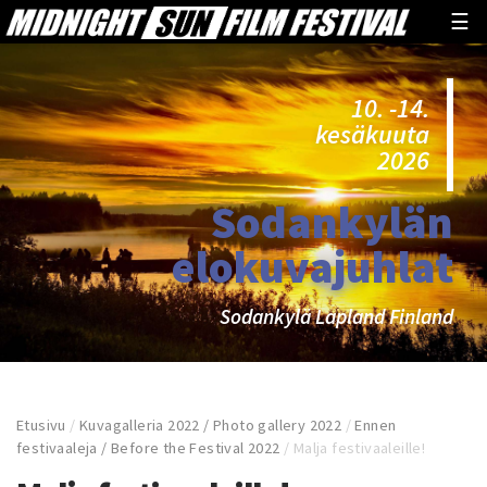
☰
10. -14.
kesäkuuta
2026
Sodankylän
elokuvajuhlat
Sodankylä Lapland Finland
Etusivu
/
Kuvagalleria 2022 / Photo gallery 2022
/
Ennen
festivaaleja / Before the Festival 2022
/
Malja festivaaleille!