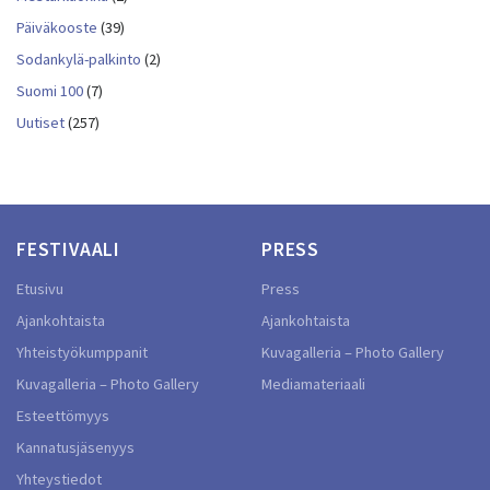
Päiväkooste
(39)
Sodankylä-palkinto
(2)
Suomi 100
(7)
Uutiset
(257)
FESTIVAALI
PRESS
Etusivu
Press
Ajankohtaista
Ajankohtaista
Yhteistyökumppanit
Kuvagalleria – Photo Gallery
Kuvagalleria – Photo Gallery
Mediamateriaali
Esteettömyys
Kannatusjäsenyys
Yhteystiedot