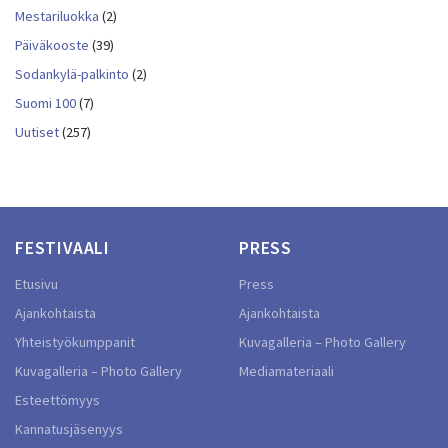
Mestariluokka
(2)
Päiväkooste
(39)
Sodankylä-palkinto
(2)
Suomi 100
(7)
Uutiset
(257)
FESTIVAALI
PRESS
Etusivu
Press
Ajankohtaista
Ajankohtaista
Yhteistyökumppanit
Kuvagalleria – Photo Gallery
Kuvagalleria – Photo Gallery
Mediamateriaali
Esteettömyys
Kannatusjäsenyys