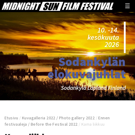
☰
10. -14.
kesäkuuta
2026
Sodankylän
elokuvajuhlat
Sodankylä Lapland Finland
Etusivu
/
Kuvagalleria 2022 / Photo gallery 2022
/
Ennen
festivaaleja / Before the Festival 2022
/
Kama liikkuu