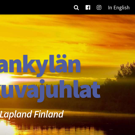
In English
ankylän
uvajuhlat
Lapland Finland