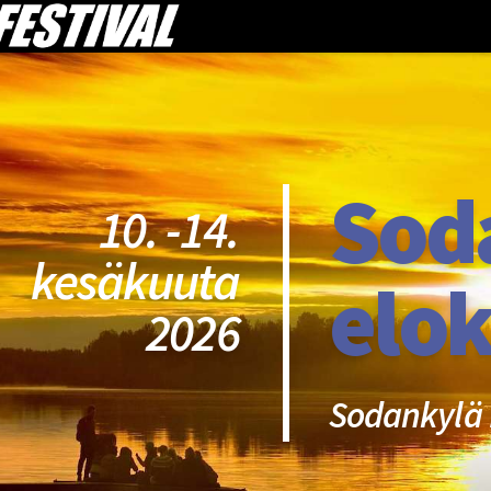
Sod
10. -14.
kesäkuuta
elok
2026
Sodankylä 