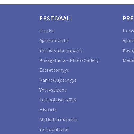
FESTIVAALI
PRE
Etusivu
Press
Ajankohtaista
Ajank
Yhteistyökumppanit
Kuvag
Kuvagalleria – Photo Gallery
Media
Esteettömyys
Kannatusjäsenyys
Yhteystiedot
Talkoolaiset 2026
Historia
Matkat ja majoitus
Yleisöpalvelut