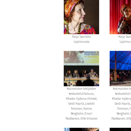
Kaija Saariaho
Kaija Saa
Lapinsuussa
Lapinsu
Kotimaisten tekijöiden
Kotimaisten t
keskustelutilaisuus,
keskusteluti
Khadar Ayderus Ahmed,
Khadar Ayder
Seidi Haarla, Liselott
Seidi Haarla,
Forsman, Hanna
Forsman, 
Bergholm, Einari
Bergholm, 
Paakkanen, Ville Virtanen
Paakkanen, Vill