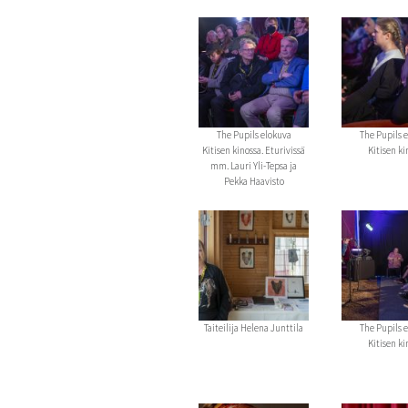
The Pupils elokuva
The Pupils 
Kitisen kinossa. Eturivissä
Kitisen ki
mm. Lauri Yli-Tepsa ja
Pekka Haavisto
Taiteilija Helena Junttila
The Pupils 
Kitisen ki