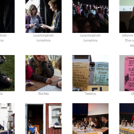
äivän
Lauantaipäivän
Lauantaipäivän
Johanna 
mia
tunnelmia
tunnelmia
70 on 
el
la
Ristikko
Tiedotus
O