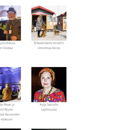
pils elokuva
Talkoolaiskoira tervehtii
sen kinossa
vierailevaa koiraa
las Meyer ja
Kaija Saariaho
ard Rayner
Lapinsuussa
ässä Kauneuden
a-elokuvan