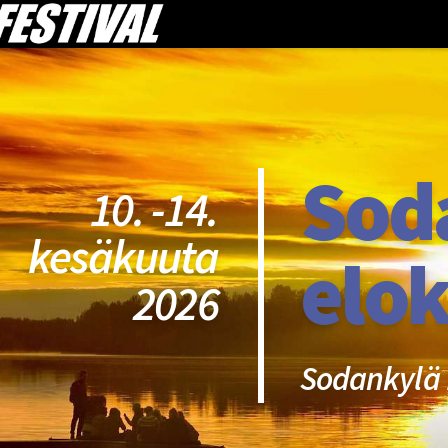
Sod
10. -14.
kesäkuuta
elok
2026
Sodankylä 