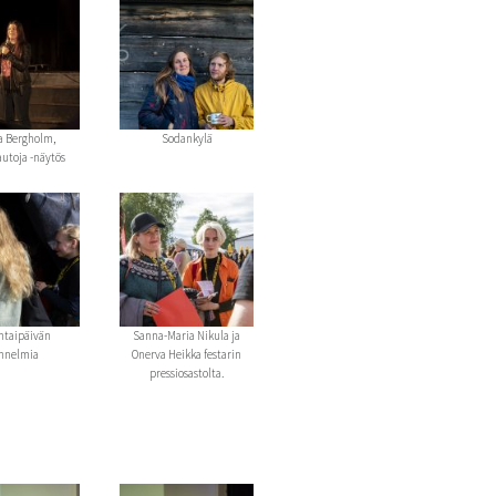
 Bergholm,
Sodankylä
utoja -näytös
ntaipäivän
Sanna-Maria Nikula ja
nnelmia
Onerva Heikka festarin
pressiosastolta.