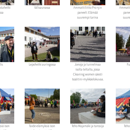
estahetki
Välisaunassa
Ammattiliitto Pro ry:n
Ammattil
ssa
paneeli: Elämää
panee
suurempi tarina
suure
lis
Lepohetki auringossa
Jonoja ja tunnelmaa
Fu
isolta teltalta, jossa
Cleaning women säesti
Isoäitini-mykkäelokuvaa.
siä ison
Taide-elämyksiä ison
Teho Majamäki ja tanssija
Teho