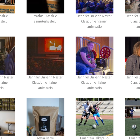
malric
Mathieu Amalric
Jennifer Barkerin Master
Jennifer 
stelu
aamukeskustelu
Class: Unkarilainen
Class:
animaatio
an
rin Master
Jennifer Barkerin Master
Jennifer Barkerin Master
Jennifer 
ilainen
Class: Unkarilainen
Class: Unkarilainen
Class:
tio
animaatio
animaatio
an
la
Festarikahvi
Lauantain jalkapallo-
Lauanta