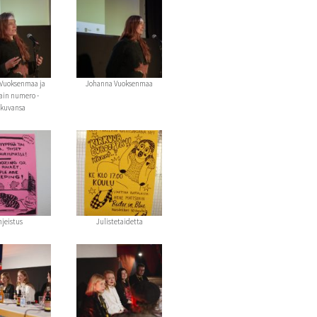
Vuoksenmaa ja
Johanna Vuoksenmaa
vain numero -
okuvansa
hjeistus
Julistetaidetta