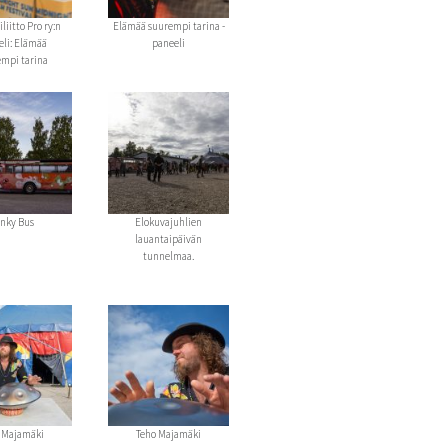
iitto Pro ry:n
Elämää suurempi tarina -
li: Elämää
paneeli
mpi tarina
nky Bus
Elokuvajuhlien
lauantaipäivän
tunnelmaa.
 Majamäki
Teho Majamäki