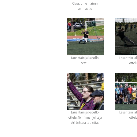
Class: Unkarilainen
animaatio
Lauantain jalkapallo-
Lauantain jal
ottelu
ottel
Lauantain jalkapallo-
Lauantain jal
ottelu. Toiminnanjohtaja
ottel
Ari Lehtola tuulettaa