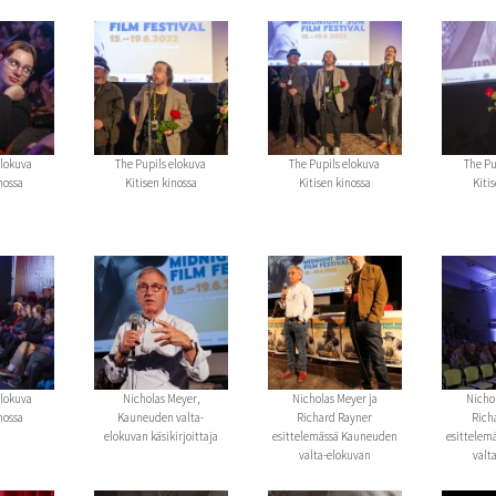
elokuva
The Pupils elokuva
The Pupils elokuva
The Pu
nossa
Kitisen kinossa
Kitisen kinossa
Kiti
elokuva
Nicholas Meyer,
Nicholas Meyer ja
Nicho
nossa
Kauneuden valta-
Richard Rayner
Rich
elokuvan käsikirjoittaja
esittelemässä Kauneuden
esittelem
valta-elokuvan
valt