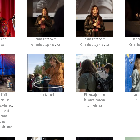
riaho
Hanna Bergholm,
Hanna Bergholm,
Hanna
ussa
Pahanhautoja -näytös
Pahanhautoja -näytös
Pahanha
ekijöiden
Lannetaituri
Elokuvajuhlien
Laua
laisuus,
lauantaipäivän
tu
us Ahmed,
tunnelmaa.
 Liselott
Hanna
Einari
e Virtanen