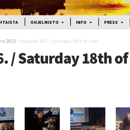
HTAISTA
OHJELMISTO
INFO
PRESS
ery 2022
/
Lauantai 18.6. / Saturday 18th of June
. / Saturday 18th o