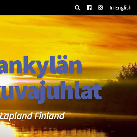
In English
ankylän
uvajuhlat
Lapland Finland