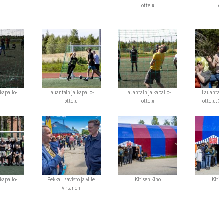
ottelu
kapallo-
Lauantain jalkapallo-
Lauantain jalkapallo-
Lauanta
u
ottelu
ottelu
ottelu:
kapallo-
Pekka Haavisto ja Ville
Kitisen Kino
Kit
u
Virtanen