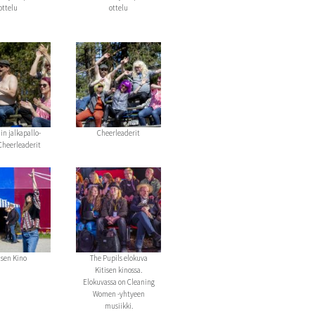
ottelu
ottelu
in jalkapallo-
Cheerleaderit
 Cheerleaderit
isen Kino
The Pupils elokuva
Kitisen kinossa.
Elokuvassa on Cleaning
Women -yhtyeen
musiikki.