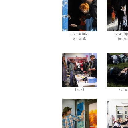
Lauantaipäivän
Lauantaip
tunnelmia
tunnel
Hymyä
Nurmel