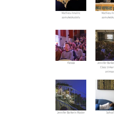
Mathieu Amalric
Mathieu A
aamukeskustelu
aamukesku
Yleisöä
Jennifer Barke
Class: Unkar
animaa
Jennifer Barkerin Master
Sohval