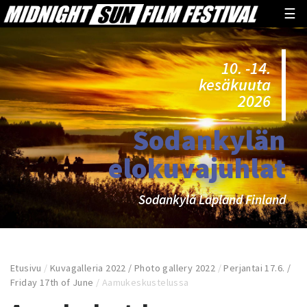
☰
10. -14.
kesäkuuta
2026
Sodankylän
elokuvajuhlat
Sodankylä Lapland Finland
Etusivu
/
Kuvagalleria 2022 / Photo gallery 2022
/
Perjantai 17.6. /
Friday 17th of June
/
Aamukeskustelussa