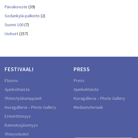
Päiväkooste
(39)
Sodankylä-palkinto
(2)
Suomi 100
(7)
Uutiset
(257)
FESTIVAALI
PRESS
Etusivu
Press
Ajankohtaista
Ajankohtaista
Yhteistyökumppanit
Kuvagalleria – Photo Gallery
Kuvagalleria – Photo Gallery
Mediamateriaali
Esteettömyys
Kannatusjäsenyys
Yhteystiedot