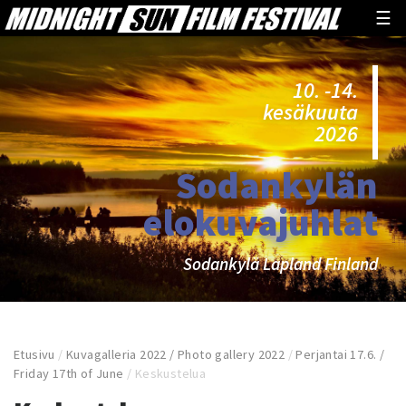
☰
10. -14.
kesäkuuta
2026
Sodankylän
elokuvajuhlat
Sodankylä Lapland Finland
Etusivu
/
Kuvagalleria 2022 / Photo gallery 2022
/
Perjantai 17.6. /
Friday 17th of June
/
Keskustelua