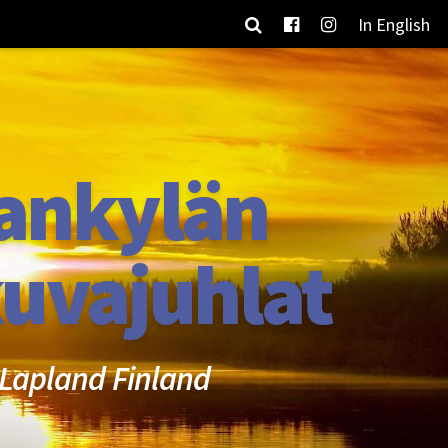
In English
ankylän
uvajuhlat
Lapland Finland