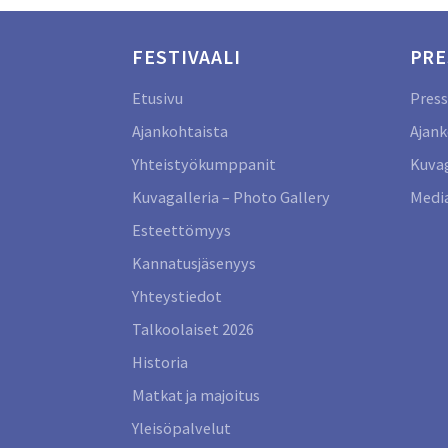
FESTIVAALI
PRE
Etusivu
Press
Ajankohtaista
Ajank
Yhteistyökumppanit
Kuvag
Kuvagalleria – Photo Gallery
Media
Esteettömyys
Kannatusjäsenyys
Yhteystiedot
Talkoolaiset 2026
Historia
Matkat ja majoitus
Yleisöpalvelut