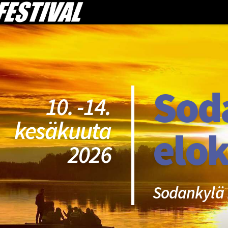
Sod
10. -14.
kesäkuuta
elok
2026
Sodankylä 