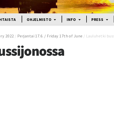
HTAISTA
OHJELMISTO
INFO
PRESS
ery 2022
/
Perjantai 17.6. / Friday 17th of June
/
Lauluhetki bus
ussijonossa