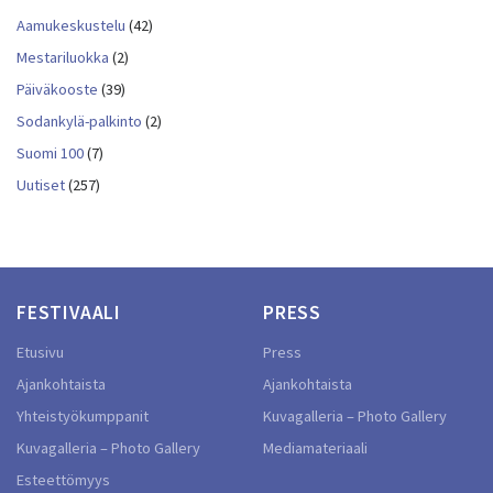
Aamukeskustelu
(42)
Mestariluokka
(2)
Päiväkooste
(39)
Sodankylä-palkinto
(2)
Suomi 100
(7)
Uutiset
(257)
FESTIVAALI
PRESS
Etusivu
Press
Ajankohtaista
Ajankohtaista
Yhteistyökumppanit
Kuvagalleria – Photo Gallery
Kuvagalleria – Photo Gallery
Mediamateriaali
Esteettömyys