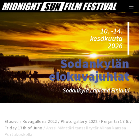
☰
10. -14.
kesäkuuta
2026
Sodankylän
elokuvajuhlat
Sodankylä Lapland Finland
Etusivu
/
Kuvagalleria 2022 / Photo gallery 2022
/
Perjantai 17.6. /
Friday 17th of June
/
Anssi Mänttäri tanssii tytär Alinan kanssa
Porttikoskella