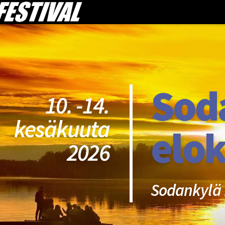
Sod
10. -14.
kesäkuuta
elok
2026
Sodankylä 