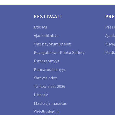
FESTIVAALI
PRE
Etusivu
Press
Ajankohtaista
Ajank
Yhteistyökumppanit
Kuvag
Kuvagalleria – Photo Gallery
Media
Esteettömyys
Kannatusjäsenyys
Yhteystiedot
Talkoolaiset 2026
Historia
Matkat ja majoitus
Yleisöpalvelut