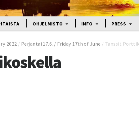
HTAISTA
OHJELMISTO
INFO
PRESS
ery 2022
/
Perjantai 17.6. / Friday 17th of June
/
Tanssit Portti
ikoskella