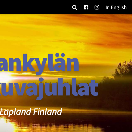
In English
ankylän
uvajuhlat
Lapland Finland