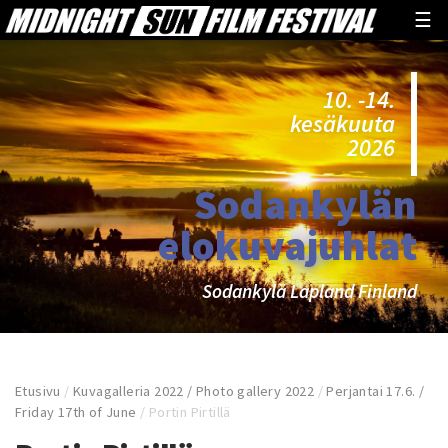
☰
10. -14.
kesäkuuta
2026
Sodankylän
elokuvajuhlat
Sodankylä Lapland Finland
Etusivu
/
Kuvagalleria 2022 / Photo gallery 2022
/
Perjantai 17.6. /
Friday 17th of June
/
Portin Pirtillä