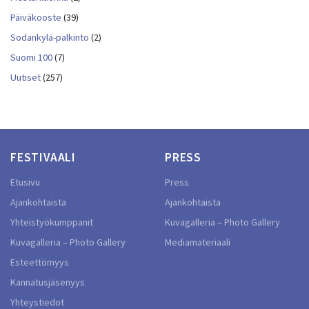
Päiväkooste
(39)
Sodankylä-palkinto
(2)
Suomi 100
(7)
Uutiset
(257)
FESTIVAALI
PRESS
Etusivu
Press
Ajankohtaista
Ajankohtaista
Yhteistyökumppanit
Kuvagalleria – Photo Gallery
Kuvagalleria – Photo Gallery
Mediamateriaali
Esteettömyys
Kannatusjäsenyys
Yhteystiedot