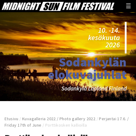
☰
10. -14.
kesäkuuta
2026
Sodankylän
elokuvajuhlat
Sodankylä Lapland Finland
Etusivu
/
Kuvagalleria 2022 / Photo gallery 2022
/
Perjantai 17.6. /
Friday 17th of June
/
Porttikosken kallioilla