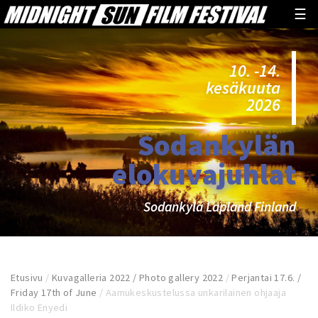
☰
10. -14.
kesäkuuta
2026
Sodankylän
elokuvajuhlat
Sodankylä Lapland Finland
Etusivu
/
Kuvagalleria 2022 / Photo gallery 2022
/
Perjantai 17.6. /
Friday 17th of June
/
Aamukeskustelussa unkarilainen ohjaaja
Ildiko Enyedi