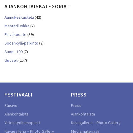
AJANKOHTAISKATEGORIAT
Aamukeskustelu
(42)
Mestariluokka
(2)
Päiväkooste
(39)
Sodankylä-palkinto
(2)
Suomi 100
(7)
Uutiset
(257)
FESTIVAALI
PRESS
Etusivu
Press
Ajankohtaista
Ajankohtaista
Yhteistyökumppanit
Kuvagalleria – Photo Gallery
Kuvagalleria – Photo Gallery
Mediamateriaali