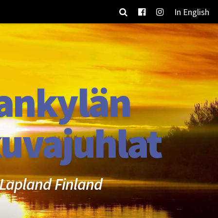
In English
ankylän
uvajuhlat
Lapland Finland