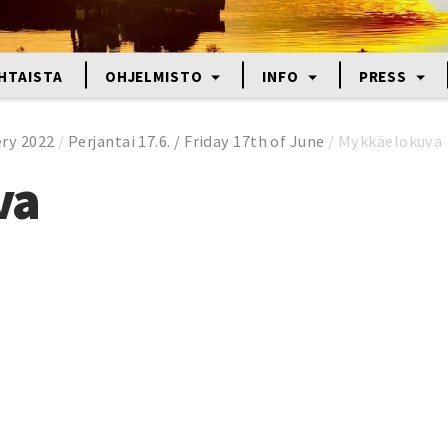
HTAISTA
OHJELMISTO
INFO
PRESS
ery 2022
/
Perjantai 17.6. / Friday 17th of June
/
Mykkäelokuva
va