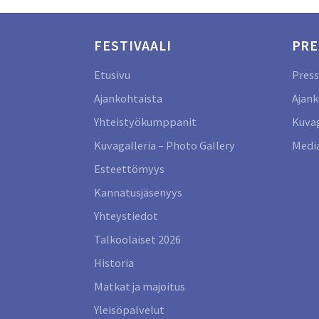
FESTIVAALI
PRE
Etusivu
Press
Ajankohtaista
Ajank
Yhteistyökumppanit
Kuvag
Kuvagalleria – Photo Gallery
Media
Esteettömyys
Kannatusjäsenyys
Yhteystiedot
Talkoolaiset 2026
Historia
Matkat ja majoitus
Yleisöpalvelut