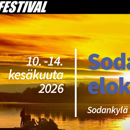
Sod
10. -14.
kesäkuuta
elok
2026
Sodankylä 