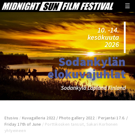
☰
10. -14.
kesäkuuta
2026
Sodankylän
elokuvajuhlat
Sodankylä Lapland Finland
Etusivu
/
Kuvagalleria 2022 / Photo gallery 2022
/
Perjantai 17.6. /
Friday 17th of June
/
Porttikosken tanssit, Sakari Korhonen
yhtyeineen