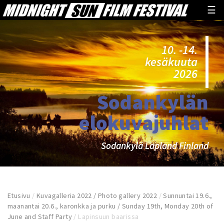
☰
10. -14.
kesäkuuta
2026
Sodankylän
elokuvajuhlat
Sodankylä Lapland Finland
Etusivu
/
Kuvagalleria 2022 / Photo gallery 2022
/
Sunnuntai 19.6.,
maanantai 20.6., karonkka ja purku / Sunday 19th, Monday 20th of
June and Staff Party
/
Lapinsuun baarissa