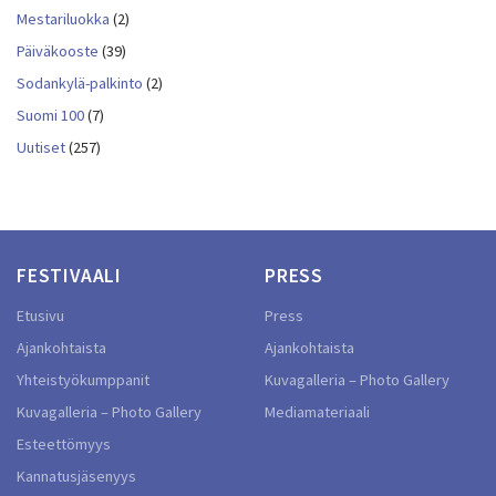
Mestariluokka
(2)
Päiväkooste
(39)
Sodankylä-palkinto
(2)
Suomi 100
(7)
Uutiset
(257)
FESTIVAALI
PRESS
Etusivu
Press
Ajankohtaista
Ajankohtaista
Yhteistyökumppanit
Kuvagalleria – Photo Gallery
Kuvagalleria – Photo Gallery
Mediamateriaali
Esteettömyys
Kannatusjäsenyys