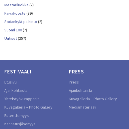
Mestariluokka
(2)
Päiväkooste
(39)
Sodankylä-palkinto
(2)
Suomi 100
(7)
Uutiset
(257)
FESTIVAALI
PRESS
Etusivu
Press
Ajankohtaista
Ajankohtaista
Yhteistyökumppanit
Kuvagalleria – Photo Gallery
Kuvagalleria – Photo Gallery
Mediamateriaali
Esteettömyys
Kannatusjäsenyys