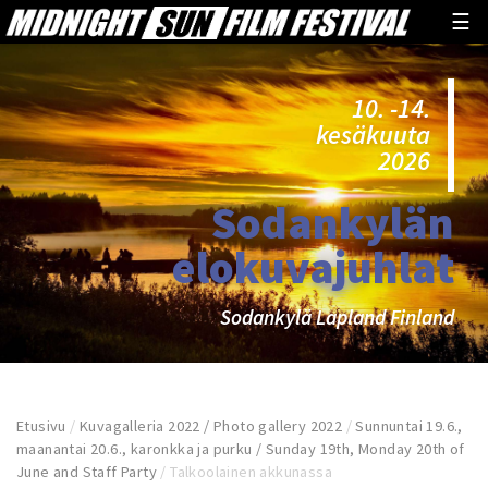
☰
10. -14.
kesäkuuta
2026
Sodankylän
elokuvajuhlat
Sodankylä Lapland Finland
Etusivu
/
Kuvagalleria 2022 / Photo gallery 2022
/
Sunnuntai 19.6.,
maanantai 20.6., karonkka ja purku / Sunday 19th, Monday 20th of
June and Staff Party
/
Talkoolainen akkunassa