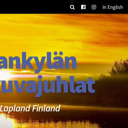
In English
ankylän
uvajuhlat
Lapland Finland