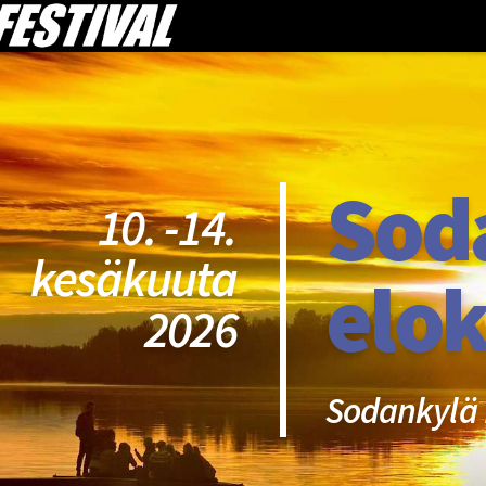
Sod
10. -14.
kesäkuuta
elok
2026
Sodankylä 