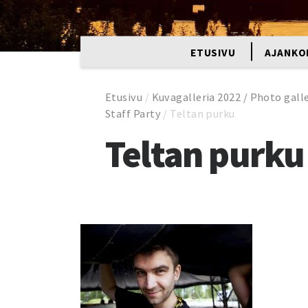
ETUSIVU
AJANKO
Etusivu
/
Kuvagalleria 2022 / Photo gall
Staff Party
/
Teltan purku
Teltan purku