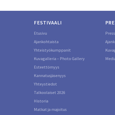
FESTIVAALI
PRE
Etusivu
Press
Ajankohtaista
Ajank
Yhteistyökumppanit
Kuvag
Kuvagalleria – Photo Gallery
Media
Esteettömyys
Kannatusjäsenyys
Yhteystiedot
Talkoolaiset 2026
Historia
Matkat ja majoitus