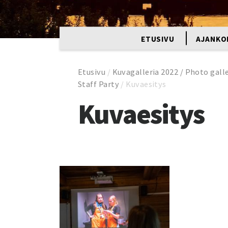
ETUSIVU
AJANKO
Etusivu
/
Kuvagalleria 2022 / Photo gall
Staff Party
/
Kuvaesitys
Kuvaesitys