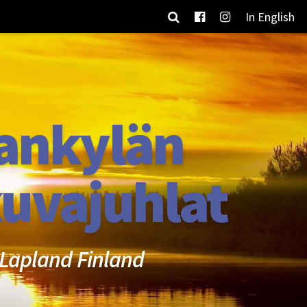
In English
ankylän
uvajuhlat
Lapland Finland