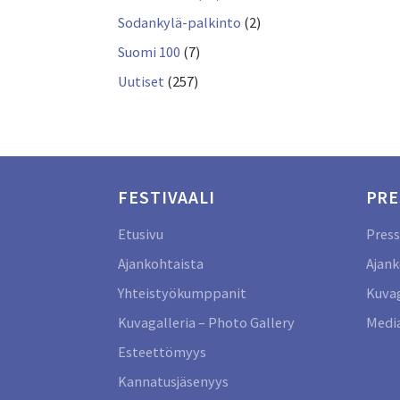
Sodankylä-palkinto
(2)
Suomi 100
(7)
Uutiset
(257)
FESTIVAALI
PRE
Etusivu
Press
Ajankohtaista
Ajank
Yhteistyökumppanit
Kuvag
Kuvagalleria – Photo Gallery
Media
Esteettömyys
Kannatusjäsenyys