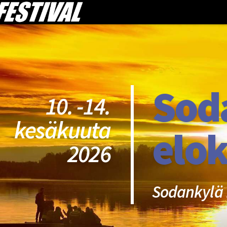
Sod
10. -14.
kesäkuuta
elok
2026
Sodankylä 