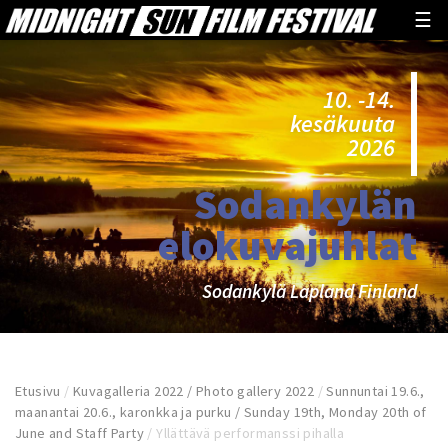
☰
10. -14.
kesäkuuta
2026
Sodankylän
elokuvajuhlat
Sodankylä Lapland Finland
Etusivu
/
Kuvagalleria 2022 / Photo gallery 2022
/
Sunnuntai 19.6.,
maanantai 20.6., karonkka ja purku / Sunday 19th, Monday 20th of
June and Staff Party
/
Yllättävä performanssi pihalla