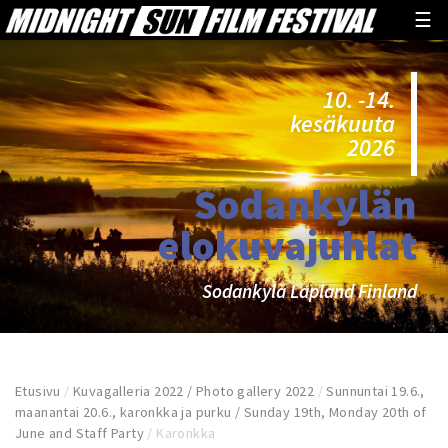
☰
10. -14.
kesäkuuta
2026
Sodankylän
elokuvajuhlat
Sodankylä Lapland Finland
Etusivu
/
Kuvagalleria 2022 / Photo gallery 2022
/
Sunnuntai 19.6.,
maanantai 20.6., karonkka ja purku / Sunday 19th, Monday 20th of
June and Staff Party
/
Karonkka