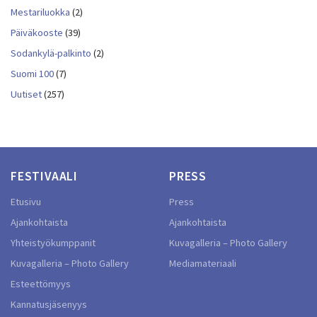
Mestariluokka
(2)
Päiväkooste
(39)
Sodankylä-palkinto
(2)
Suomi 100
(7)
Uutiset
(257)
FESTIVAALI
PRESS
Etusivu
Press
Ajankohtaista
Ajankohtaista
Yhteistyökumppanit
Kuvagalleria – Photo Gallery
Kuvagalleria – Photo Gallery
Mediamateriaali
Esteettömyys
Kannatusjäsenyys