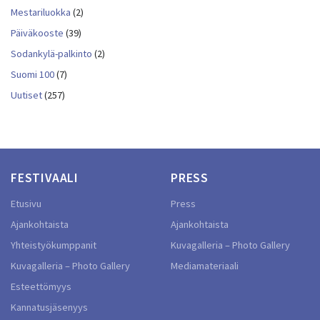
Mestariluokka
(2)
Päiväkooste
(39)
Sodankylä-palkinto
(2)
Suomi 100
(7)
Uutiset
(257)
FESTIVAALI
PRESS
Etusivu
Press
Ajankohtaista
Ajankohtaista
Yhteistyökumppanit
Kuvagalleria – Photo Gallery
Kuvagalleria – Photo Gallery
Mediamateriaali
Esteettömyys
Kannatusjäsenyys