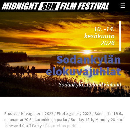
☰
10. -14.
kesäkuuta
2026
Sodankylän
elokuvajuhlat
Sodankylä Lapland Finland
Etusivu
/
Kuvagalleria 2022 / Photo gallery 2022
/
Sunnuntai 19.6.,
maanantai 20.6., karonkka ja purku / Sunday 19th, Monday 20th of
June and Staff Party
/
Pikkuteltan purkua