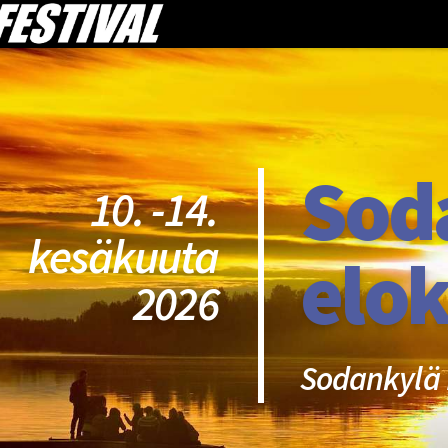
Sod
10. -14.
kesäkuuta
elok
2026
Sodankylä 