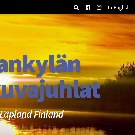
In English
ankylän
uvajuhlat
Lapland Finland