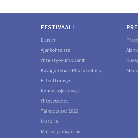
FESTIVAALI
PRE
Etusivu
Press
Ajankohtaista
Ajank
Yhteistyökumppanit
Kuvag
Kuvagalleria – Photo Gallery
Media
Esteettömyys
Kannatusjäsenyys
Yhteystiedot
Talkoolaiset 2026
Historia
Matkat ja majoitus