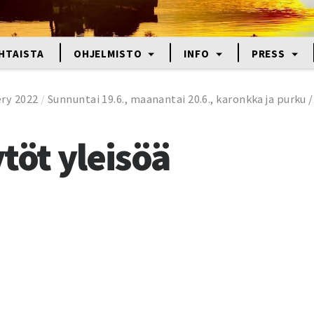
HTAISTA
OHJELMISTO
INFO
PRESS
ery 2022
/
Sunnuntai 19.6., maanantai 20.6., karonkka ja purku
ytöt yleisöä