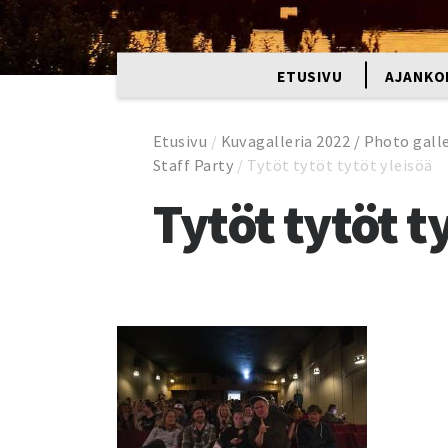
ETUSIVU
AJANKO
Etusivu
/
Kuvagalleria 2022 / Photo gall
Staff Party
/
Tytöt tytöt tytöt yleisöä
Tytöt tytöt t