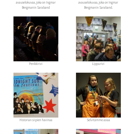
avauselokuvaa, joka on Ingmar
avauselokuvaa, joka on Ingmar
Bergmanin Saraband
Bergmanin Saraband.
Penkkirivi
Lippurivi
Historian siipien havinaa
Selvitämme asiaa