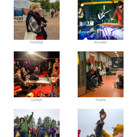
Fiilistelyä
Muusikot
Laulajat
Iltapala