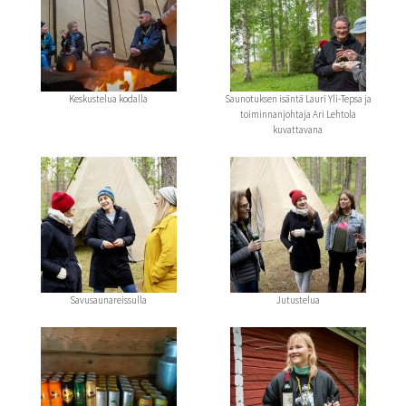
Keskustelua kodalla
Saunotuksen isäntä Lauri Yli-Tepsa ja
toiminnanjohtaja Ari Lehtola
kuvattavana
Savusaunareissulla
Jutustelua