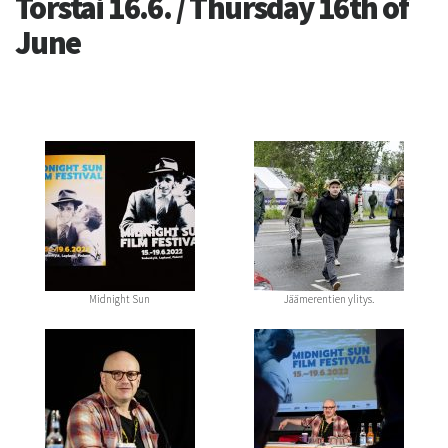
Torstai 16.6. / Thursday 16th of
June
Midnight Sun
Jäämerentien ylitys.