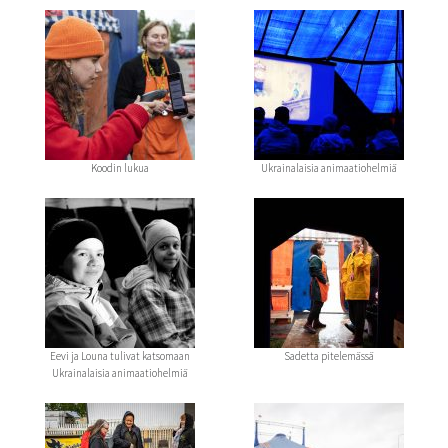
Koodin lukua
Ukrainalaisia animaatiohelmiä
Eevi ja Louna tulivat katsomaan
Sadetta pitelemässä
Ukrainalaisia animaatiohelmiä