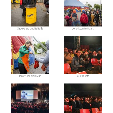
Sadekuuro pubiteltalla
Jono isoon telttaan.
Tervetuloa elokuviin
Tallennusta