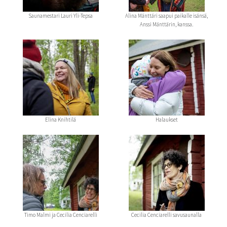
Saunamestari Lauri Yli-Tepsa
Alina Mänttäri saapui paikalle isänsä,
Anssi Mänttärin, kanssa.
Elina Knihtilä
Halaukset
Timo Malmi ja Cecilia Cenciarelli
Cecilia Cenciarelli savusaunalla