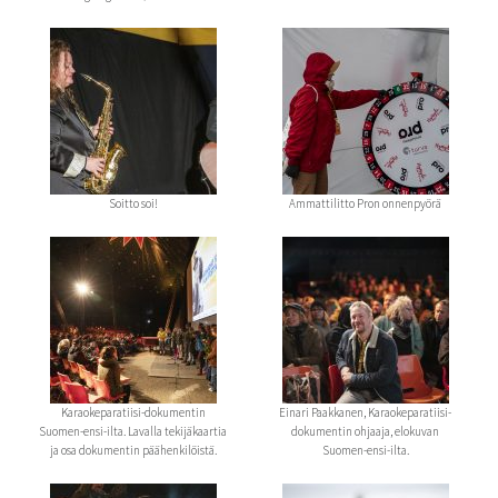
Soitto soi!
Ammattilitto Pron onnenpyörä
Karaokeparatiisi-dokumentin
Einari Paakkanen, Karaokeparatiisi-
Suomen-ensi-ilta. Lavalla tekijäkaartia
dokumentin ohjaaja, elokuvan
ja osa dokumentin päähenkilöistä.
Suomen-ensi-ilta.