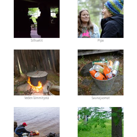
Silhuetit
Pipo
Veden lämmitystä
Saunajuomat