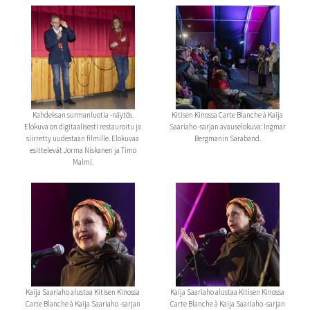
Kahdeksan surmanluotia -näytös.
Kitisen Kinossa Carte Blanche à Kaija
Elokuva on digitaalisesti restauroitu ja
Saariaho -sarjan avauselokuva: Ingmar
siirretty uudestaan filmille. Elokuvaa
Bergmanin Saraband.
esittelevät Jorma Niskanen ja Timo
Malmi.
Kaija Saariaho alustaa Kitisen Kinossa
Kaija Saariaho alustaa Kitisen Kinossa
Carte Blanche à Kaija Saariaho -sarjan
Carte Blanche à Kaija Saariaho -sarjan