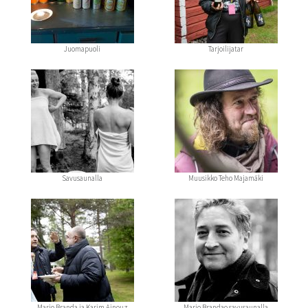
Juomapuoli
Tarjoilijatar
Savusaunalla
Muusikko Teho Majamäki
Mario Branda ja Karim Ainouz
Mario Brandao savusaunalla