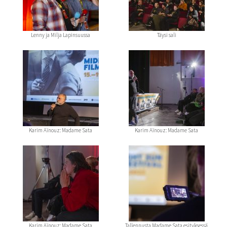
Lenny ja Milja Lapinsuussa
Täysi sali
Karim Aïnouz: Madame Sata
Karim Aïnouz: Madame Sata
Karim Aïnouz: Madame Sata
Tallennusta Madame Sata esityksessä