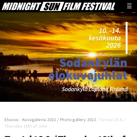
☰
10. -14.
kesäkuuta
2026
Sodankylän
elokuvajuhlat
Sodankylä Lapland Finland
Etusivu
/
Kuvagalleria 2022 / Photo gallery 2022
/
Torstai 16.6. /
Thursday 16th of June