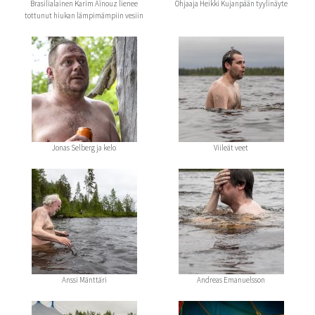
Brasilialainen Karim Aïnouz lienee
Ohjaaja Heikki Kujanpään tyylinäyte
tottunut hiukan lämpimämpiin vesiin
Jonas Selberg ja kelo
Viileät veet
Anssi Mänttäri
Andreas Emanuelsson