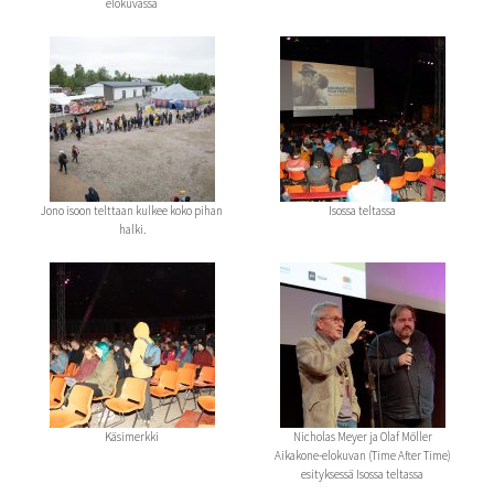
elokuvassa
Jono isoon telttaan kulkee koko pihan
Isossa teltassa
halki.
Käsimerkki
Nicholas Meyer ja Olaf Möller
Aikakone-elokuvan (Time After Time)
esityksessä Isossa teltassa