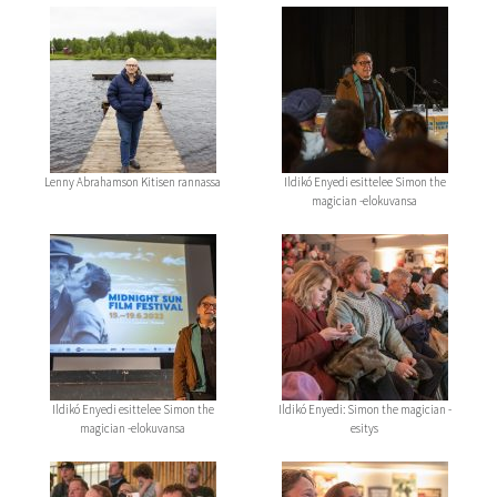
Lenny Abrahamson Kitisen rannassa
Ildikó Enyedi esittelee Simon the
magician -elokuvansa
Ildikó Enyedi esittelee Simon the
Ildikó Enyedi: Simon the magician -
magician -elokuvansa
esitys