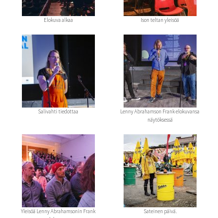
Elokuva alkaa
Ison teltan yleisöä
Salivahti tiedottaa
Lenny Abrahamson Frank elokuvansa
näytöksessä
Yleisöä Lenny Abrahamsonin Frank
Sateinen päivä.