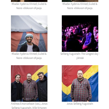
Khadar Ayderus Ahmed, Guled &
Khadar Ayderus Ahmed, Guled &
Nasra -elokuvan ohjaaja.
Nasra -elokuvan ohjaaja.
Khadar Ayderus Ahmed, Guled &
Selberg Augustsén: The Longest day -
Nasra -elokuvan ohjaaja.
yleisöä
Andreas Emanuelsson (vas.), Jonas
Jonas Selberg Augustsén
Selberg Augustsén, Ville Virtanen