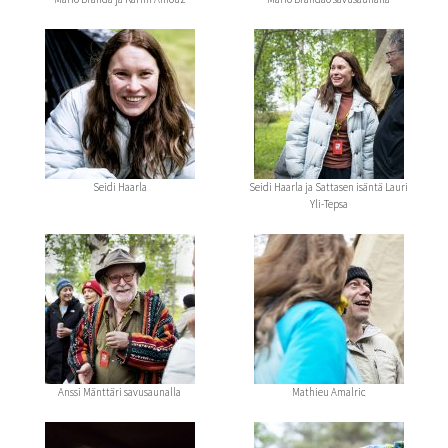
Seidi Haarla
Seidi Haarla ja Sattasen isäntä Lauri
Yli-Tepsa
Anssi Mänttäri savusaunalla
Mathieu Amalric