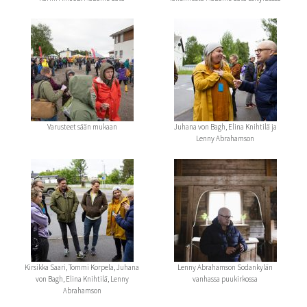
Varusteet sään mukaan
Juhana von Bagh, Elina Knihtilä ja
Lenny Abrahamson
Kirsikka Saari, Tommi Korpela, Juhana
Lenny Abrahamson Sodankylän
von Bagh, Elina Knihtilä, Lenny
vanhassa puukirkossa
Abrahamson