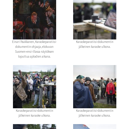
Einari Paakkanen, Karaokeparatiisi-
Karaokeparatiisi-dokumentin
dokumentin ohjaaja, elokuvan
jälkeinen karaoke ulkona.
Suomen-ensi-illassa näytöksen
loputtua aplodien aikana.
Karaokeparatiisi-dokumentin
Karaokeparatiisi-dokumentin
jälkeinen karaoke ulkona.
jälkeinen karaoke ulkona.