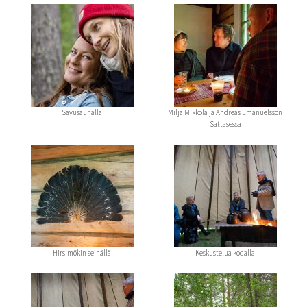
Savusaunalla
Milja Mikkola ja Andreas Emanuelsson
Sattasessa
Hirsimökin seinällä
Keskustelua kodalla