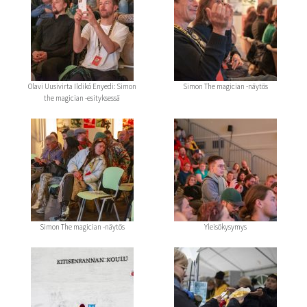
Olavi Uusivirta Ildikó Enyedi: Simon
Simon The magician -näytös
the magician -esityksessä
Simon The magician -näytös
Yleisökysymys