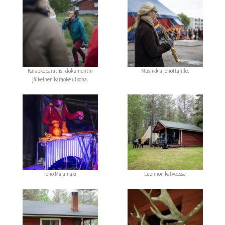
Karaokeparatiisi-dokumentin
Musiikkia jonottajille.
jälkeinen karaoke ulkona.
Teho Majamäki
Luonnon katveessa