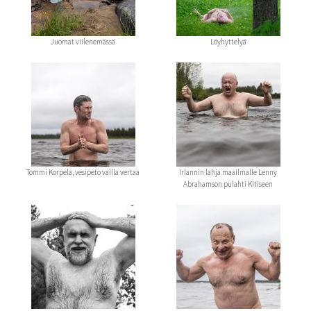
Juomat viilenemässä
Löyhyttelyä
Tommi Korpela, vesipeto vailla vertaa
Irlannin lahja maailmalle Lenny
Abrahamson pulahti Kitiseen