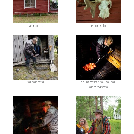
Illan ruokasali
Poron kallo
Saunamestari
Saunamestari savusaunan
lämmityksessä