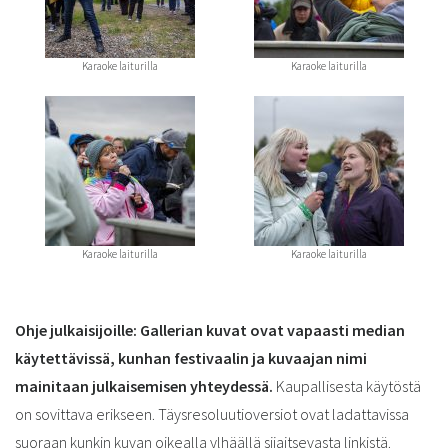
Karaoke laiturilla
Karaoke laiturilla
Karaoke laiturilla
Karaoke laiturilla
Ohje julkaisijoille: Gallerian kuvat ovat vapaasti median
käytettävissä,
kunhan festivaalin ja kuvaajan nimi
mainitaan julkaisemisen yhteydessä.
Kaupallisesta käytöstä
on sovittava erikseen. Täysresoluutioversiot ovat ladattavissa
suoraan kunkin kuvan oikealla ylhäällä sijaitsevasta linkistä.