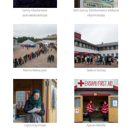
Lenny Abrahamson
Setti Lenny Abrahamsonin elokuvia
aamukeskustelussa
ohjelmistossa
Kiemurteleva jono
Sade ei haittaa
Lipunmyynnissä
Apu on lähellä!