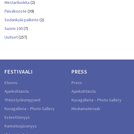
Mestariluokka
(2)
Päiväkooste
(39)
Sodankylä-palkinto
(2)
Suomi 100
(7)
Uutiset
(257)
FESTIVAALI
PRESS
Etusivu
Press
Ajankohtaista
Ajankohtaista
Yhteistyökumppanit
Kuvagalleria – Photo Gallery
Kuvagalleria – Photo Gallery
Mediamateriaali
Esteettömyys
Kannatusjäsenyys