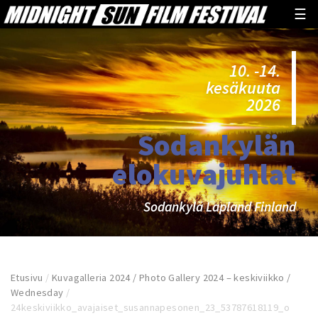
☰
10. -14.
kesäkuuta
2026
Sodankylän
elokuvajuhlat
Sodankylä Lapland Finland
Etusivu
/
Kuvagalleria 2024 / Photo Gallery 2024 – keskiviikko /
Wednesday
/
24keskiviikko_avajaiset_susannapesonen_23_53787618119_o