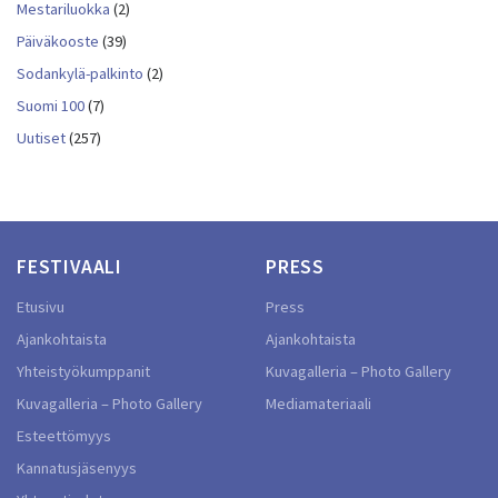
Mestariluokka
(2)
Päiväkooste
(39)
Sodankylä-palkinto
(2)
Suomi 100
(7)
Uutiset
(257)
FESTIVAALI
PRESS
Etusivu
Press
Ajankohtaista
Ajankohtaista
Yhteistyökumppanit
Kuvagalleria – Photo Gallery
Kuvagalleria – Photo Gallery
Mediamateriaali
Esteettömyys
Kannatusjäsenyys