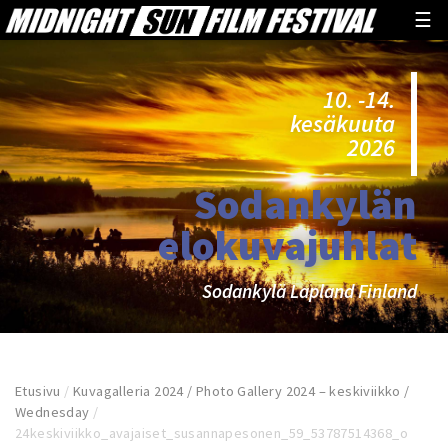
☰
10. -14.
kesäkuuta
2026
Sodankylän
elokuvajuhlat
Sodankylä Lapland Finland
Etusivu
/
Kuvagalleria 2024 / Photo Gallery 2024 – keskiviikko /
Wednesday
/
24keskiviikko_avajaiset_susannapesonen_59_53787514368_o