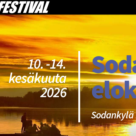
Sod
10. -14.
kesäkuuta
elok
2026
Sodankylä 