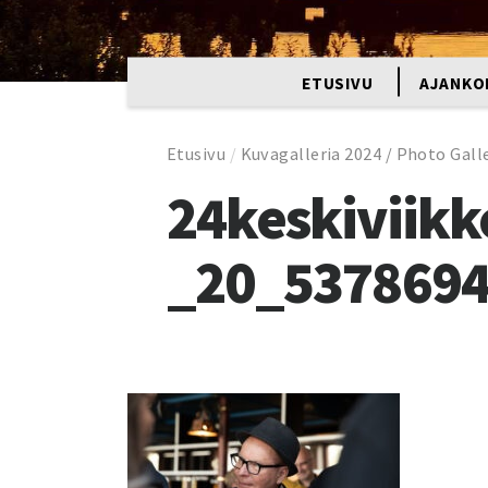
ETUSIVU
AJANKO
Etusivu
/
Kuvagalleria 2024 / Photo Gall
24keskiviik
_20_537869