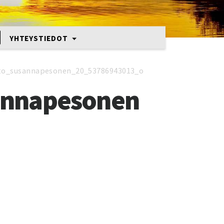
YHTEYSTIEDOT
tto_susannapesonen_20_53786943013_o
annapesonen