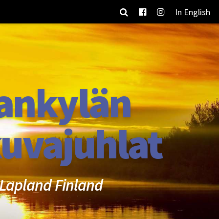
In English
ankylän
uvajuhlat
Lapland Finland