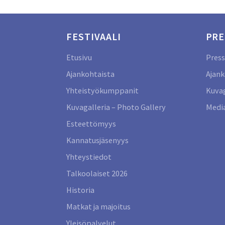
FESTIVAALI
PRE
Etusivu
Press
Ajankohtaista
Ajank
Yhteistyökumppanit
Kuvag
Kuvagalleria – Photo Gallery
Media
Esteettömyys
Kannatusjäsenyys
Yhteystiedot
Talkoolaiset 2026
Historia
Matkat ja majoitus
Yleisöpalvelut