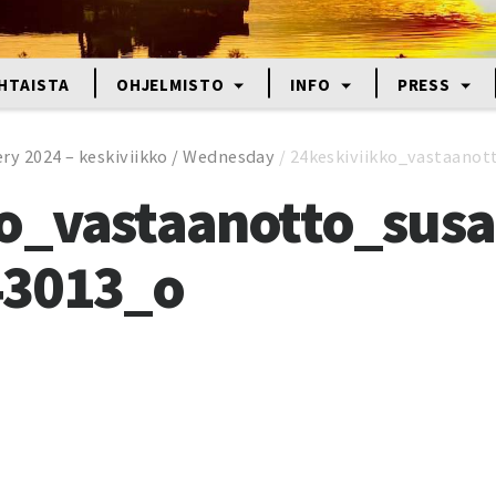
HTAISTA
OHJELMISTO
INFO
PRESS
ery 2024 – keskiviikko / Wednesday
/
24keskiviikko_vastaano
ko_vastaanotto_sus
43013_o