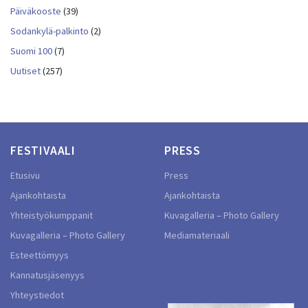
Päiväkooste
(39)
Sodankylä-palkinto
(2)
Suomi 100
(7)
Uutiset
(257)
FESTIVAALI
PRESS
Etusivu
Press
Ajankohtaista
Ajankohtaista
Yhteistyökumppanit
Kuvagalleria – Photo Gallery
Kuvagalleria – Photo Gallery
Mediamateriaali
Esteettömyys
Kannatusjäsenyys
Yhteystiedot