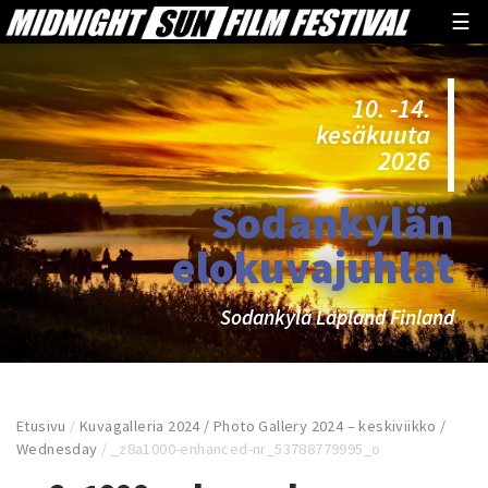
☰
10. -14.
kesäkuuta
2026
Sodankylän
elokuvajuhlat
Sodankylä Lapland Finland
Etusivu
/
Kuvagalleria 2024 / Photo Gallery 2024 – keskiviikko /
Wednesday
/
_z8a1000-enhanced-nr_53788779995_o