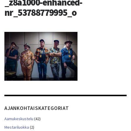
_z8a1000-enhanced-
nr_53788779995_o
AJANKOHTAISKATEGORIAT
Aamukeskustelu
(42)
Mestariluokka
(2)