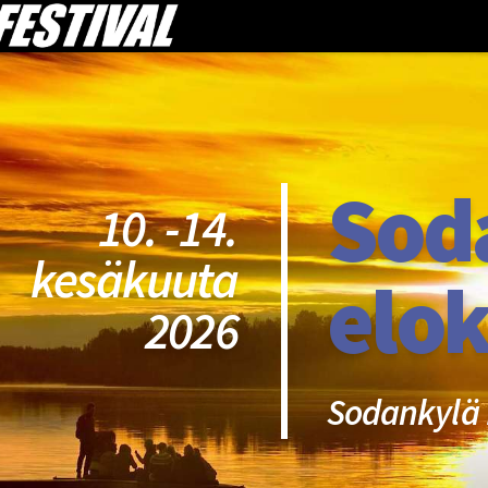
Sod
10. -14.
kesäkuuta
elok
2026
Sodankylä 