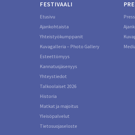
FESTIVAALI
PRE
Etusivu
Press
Ajankohtaista
Ajank
Yhteistyökumppanit
Kuvag
Kuvagalleria – Photo Gallery
Media
Esteettömyys
Kannatusjäsenyys
Yhteystiedot
Talkoolaiset 2026
Historia
Matkat ja majoitus
Yleisöpalvelut
Tietosuojaseloste