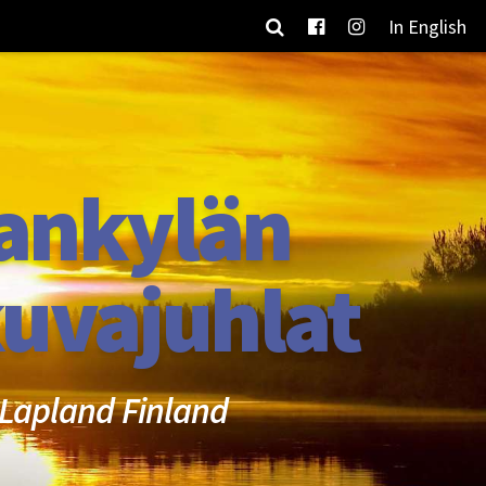
In English
ankylän
uvajuhlat
Lapland Finland