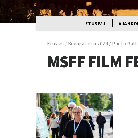
ETUSIVU
AJANKO
Etusivu
/
Kuvagalleria 2024 / Photo Gall
MSFF FILM F