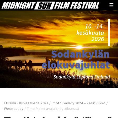
☰
10. -14.
kesäkuuta
2026
Sodankylän
elokuvajuhlat
Sodankylä Lapland Finland
Etusivu
/
Kuvagalleria 2024 / Photo Gallery 2024 – keskiviikko /
Wednesday
/
Timo Malmi avajaisnäytöksessä