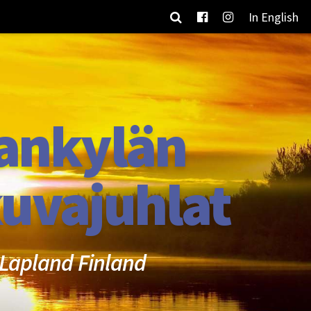
In English
ankylän
uvajuhlat
Lapland Finland