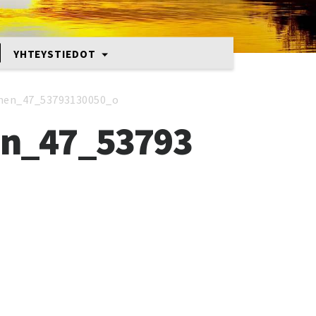
YHTEYSTIEDOT
onen_47_53793130050_o
en_47_53793