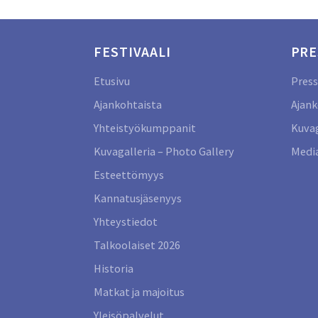
FESTIVAALI
PRE
Etusivu
Press
Ajankohtaista
Ajank
Yhteistyökumppanit
Kuvag
Kuvagalleria – Photo Gallery
Media
Esteettömyys
Kannatusjäsenyys
Yhteystiedot
Talkoolaiset 2026
Historia
Matkat ja majoitus
Yleisöpalvelut