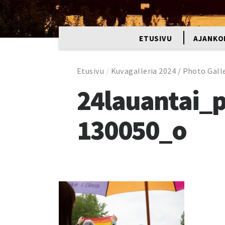
ETUSIVU
AJANKO
Etusivu
/
Kuvagalleria 2024 / Photo Galle
24lauantai_
130050_o