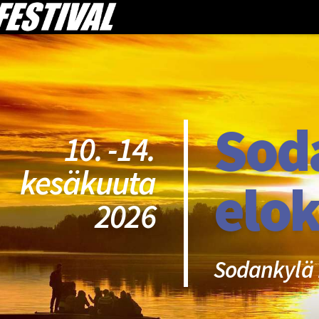
Sod
10. -14.
kesäkuuta
elok
2026
Sodankylä 