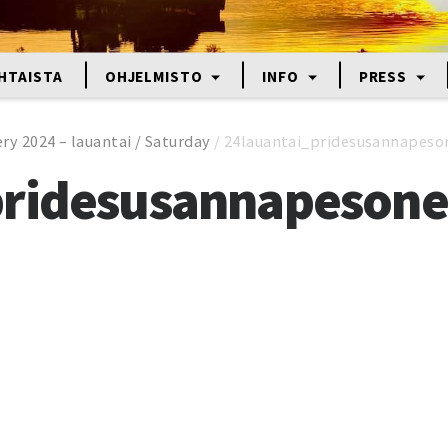
HTAISTA
OHJELMISTO
INFO
PRESS
ry 2024 – lauantai / Saturday
/
24lauantai_pridesusannapes
pridesusannapeson