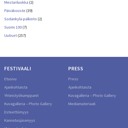
Mestariluokka
(2)
Päiväkooste
(39)
Sodankylä-palkinto
(2)
Suomi 100
(7)
Uutiset
(257)
FESTIVAALI
PRESS
Etusivu
Press
Ajankohtaista
Ajankohtaista
Yhteistyökumppanit
Kuvagalleria – Photo Gallery
Kuvagalleria – Photo Gallery
Mediamateriaali
Esteettömyys
Kannatusjäsenyys