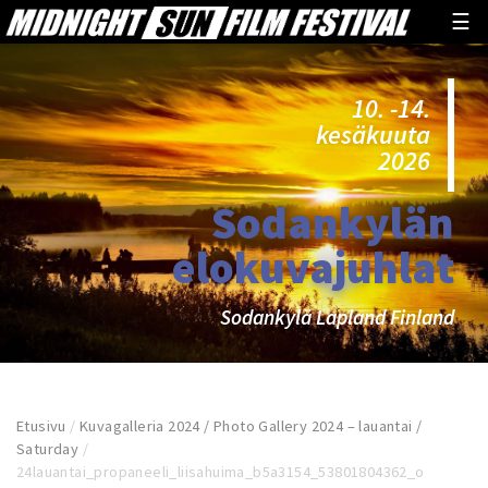
☰
10. -14.
kesäkuuta
2026
Sodankylän
elokuvajuhlat
Sodankylä Lapland Finland
Etusivu
/
Kuvagalleria 2024 / Photo Gallery 2024 – lauantai /
Saturday
/
24lauantai_propaneeli_liisahuima_b5a3154_53801804362_o