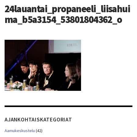
24lauantai_propaneeli_liisahui
ma_b5a3154_53801804362_o
AJANKOHTAISKATEGORIAT
Aamukeskustelu
(42)